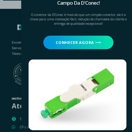
Campo Da D'Conec!
O conector da D’Conec é mais do que um simples conector, ele é a
chave para uma instalação fácil, redução de chamados do cliente e
Navegue
entrega de qualidade excepcional!
Sobre nós
CONHECER AGORA ⟶
Excelência em Produtos e
Nossos produtos
Serviços para o Mercado
Contato
Telecom Brasileiro.
Suporte Cliente
Política de Privacidade
Atendimento
Segunda á Sexta – Das 08:00 às 18:00
(31) 3181-3512