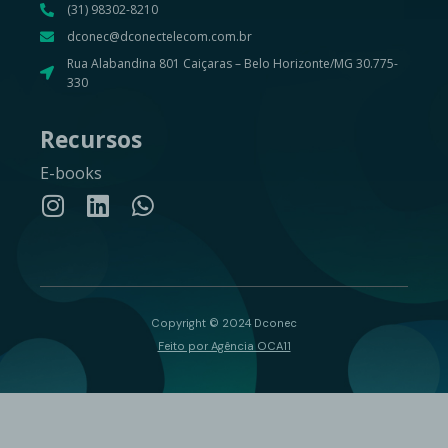
(31) 98302-8210
dconec@dconectelecom.com.br
Rua Alabandina 801 Caiçaras – Belo Horizonte/MG 30.775-
330
Recursos
E-books
Copyright © 2024 Dconec
Feito por Agência OCA11