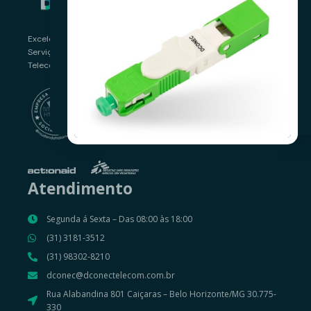
Sobre nós
Excelência em Produtos e
Nossos produtos
Serviços para o Mercado
Contato
Telecom Brasileiro.
Suporte Cliente
Política de Privacidade
Atendimento
Segunda á Sexta – Das 08:00 às 18:00
(31) 3181-3512
(31) 98302-8210
dconec@dconectelecom.com.br
Rua Alabandina 801 Caiçaras – Belo Horizonte/MG 30.775-
330