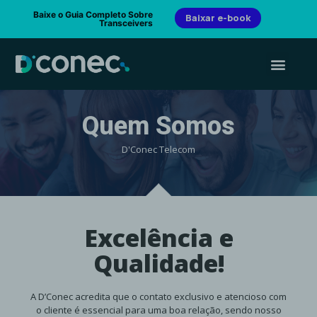
Baixe o Guia Completo Sobre
Baixar e-book
Transceivers
Quem Somos
D'Conec Telecom
Excelência e
Qualidade!
A D’Conec acredita que o contato exclusivo e atencioso com
o cliente é essencial para uma boa relação, sendo nosso