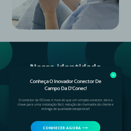
Nossa identidade
institucional
Conheça O Inovador Conector De
Campo Da D'Conec!
O conector da D’Conec é mais do que um simples conector, ele é a
chave para uma instalação fácil, redução de chamados do cliente e
Valores
entrega de qualidade excepcional!
Parceria, conhecimento, criatividade,
superação, foco, agilidade, resiliência, lucro,
CONHECER AGORA ⟶