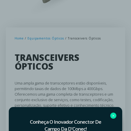
Home
/
Equipamentos Ópticos
/ Transceivers Ópticos
TRANSCEIVERS
ÓPTICOS
Uma ampla gama de transceptores estão disponíveis,
permitindo taxas de dados de 100Mbps a 400Gbps.
Oferecemos uma gama completa de transceptores e um
conjunto exclusivo de serviços, como testes, codificação,
personalização, suporte efetivo e conhecimento técnico.
Conheça O Inovador Conector De
SOLICITAR ORÇAMENTO
Campo Da D'Conec!