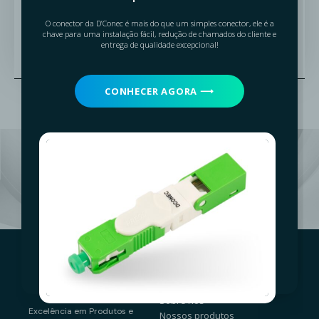
O conector da D’Conec é mais do que um simples conector, ele é a
chave para uma instalação fácil, redução de chamados do cliente e
Compartilhe
entrega de qualidade excepcional!
CONHECER AGORA ⟶
Solicite um Orçamento
Navegue
Sobre nós
Excelência em Produtos e
Nossos produtos