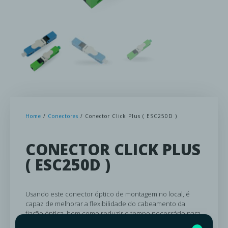
Home
/
Conectores
/ Conector Click Plus ( ESC250D )
CONECTOR CLICK PLUS
( ESC250D )
Usando este conector óptico de montagem no local, é
capaz de melhorar a flexibilidade do cabeamento da
fiação óptica, bem como reduzir o tempo necessário para
terminação de fibra.