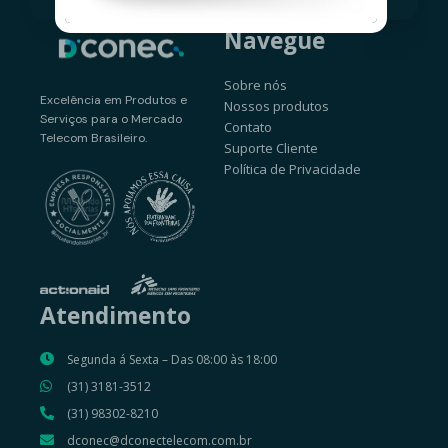
Navegue
Sobre nós
Excelência em Produtos e
Nossos produtos
Serviços para o Mercado
Contato
Telecom Brasileiro.
Suporte Cliente
Política de Privacidade
Atendimento
Segunda á Sexta – Das 08:00 às 18:00
(31) 3181-3512
(31) 98302-8210
dconec@dconectelecom.com.br