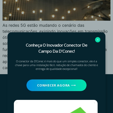
As redes 5G estão mudando o cenário das
telecomunicações, exigindo inovações em transmissão
ótica para suportar suas demandas. A fibra ótica e as
soluções da Dconec desempenham papéis
Conheça O Inovador Conector De
fundamentais, desde capacidade de transmissão até a
Campo Da D'Conec!
redução da latência. Essas inovações não apenas
aprimoram as redes atuais, mas também abrem
O conector da D’Conec é mais do que um simples conector, ele é a
chave para uma instalação fácil, redução de chamados do cliente e
caminho para o futuro das telecomunicações 5G.
entrega de qualidade excepcional!
CONHECER AGORA ⟶
Navegue
Sobre nós
Excelência em Produtos e
Nossos produtos
Serviços para o Mercado
Contato
Telecom Brasileiro.