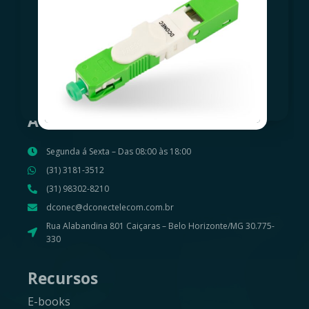
Suporte Cliente
Política de Privacidade
Atendimento
Segunda á Sexta – Das 08:00 às 18:00
(31) 3181-3512
(31) 98302-8210
dconec@dconectelecom.com.br
Rua Alabandina 801 Caiçaras – Belo Horizonte/MG 30.775-
330
Recursos
E-books